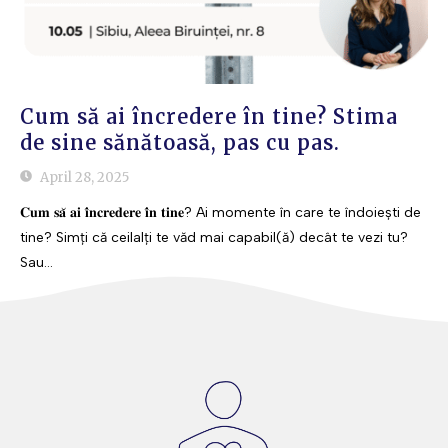
Cum să ai încredere în tine? Stima
de sine sănătoasă, pas cu pas.
April 28, 2025
𝐂𝐮𝐦 𝐬𝐚̆ 𝐚𝐢 𝐢̂𝐧𝐜𝐫𝐞𝐝𝐞𝐫𝐞 𝐢̂𝐧 𝐭𝐢𝐧𝐞? Ai momente în care te îndoiești de
tine? Simți că ceilalți te văd mai capabil(ă) decât te vezi tu?
Sau...