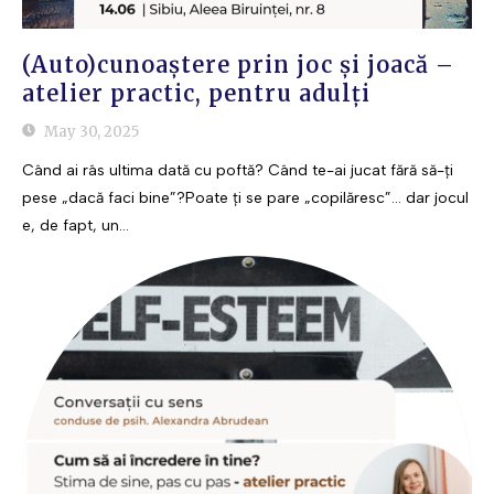
(Auto)cunoaștere prin joc și joacă –
atelier practic, pentru adulți
May 30, 2025
Când ai râs ultima dată cu poftă? Când te-ai jucat fără să-ți
pese „dacă faci bine”?Poate ți se pare „copilăresc”... dar jocul
e, de fapt, un...