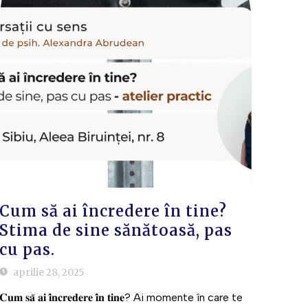
Cum să ai încredere în tine?
Stima de sine sănătoasă, pas
cu pas.
aprilie 28, 2025
𝐂𝐮𝐦 𝐬𝐚̆ 𝐚𝐢 𝐢̂𝐧𝐜𝐫𝐞𝐝𝐞𝐫𝐞 𝐢̂𝐧 𝐭𝐢𝐧𝐞? Ai momente în care te