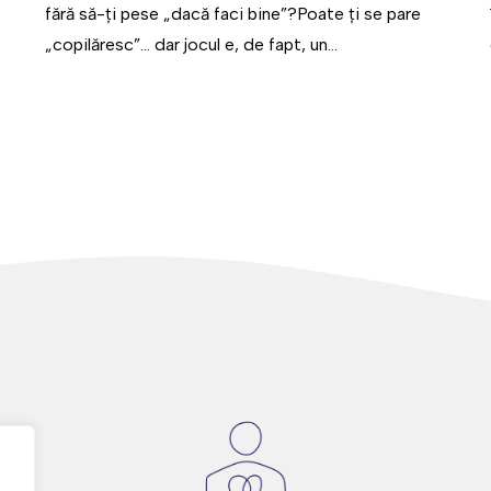
fără să-ți pese „dacă faci bine”?Poate ți se pare
„copilăresc”... dar jocul e, de fapt, un...