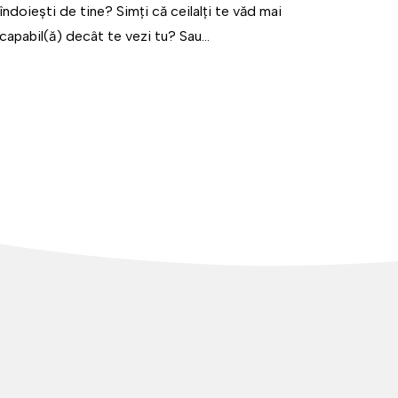
îndoiești de tine? Simți că ceilalți te văd mai
capabil(ă) decât te vezi tu? Sau...