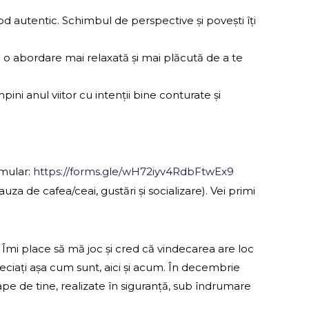
r-un mod autentic. Schimbul de perspective și povești îți
vei găsi o abordare mai relaxată și mai plăcută de a te
întâmpini anul viitor cu intenții bine conturate și
rmular:
https://forms.gle/wH72iyv4RdbFtwEx9
uza de cafea/ceai, gustări și socializare). Vei primi
 Îmi place să mă joc și cred că vindecarea are loc
reciați așa cum sunt, aici și acum. În decembrie
pe de tine, realizate în siguranță, sub îndrumare