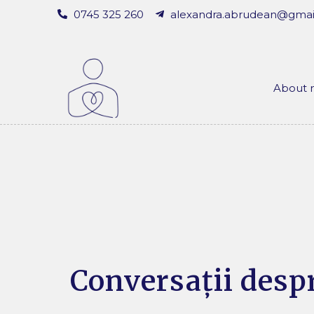
0745 325 260
alexandra.abrudean@gmai
About
Conversații despr