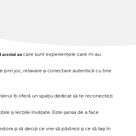
𝐥 𝐚𝐜𝐞𝐬𝐭𝐮𝐢 𝐚𝐧 care sunt experiențele care m-au
e prin joc, relaxare și conectare autentică cu tine
oi. Atelierul îți oferă un spațiu dedicat să te reconectezi
e, emoțiile și lecțiile învățate. Este șansa de a face
ul acestora și să decizi ce vrei să păstrezi și ce să lași în