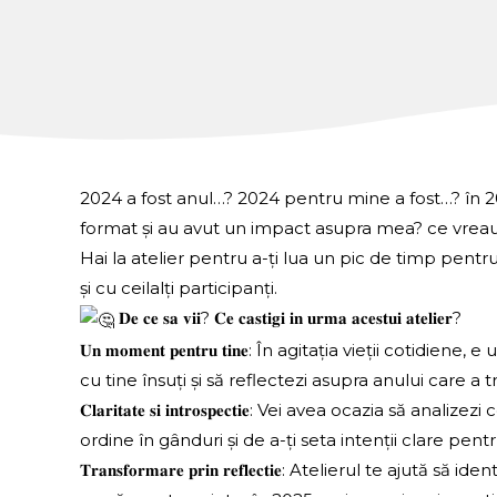
2024 a fost anul…? 2024 pentru mine a fost…? în 2024 eu am (fă
format și au avut un impact asupra mea? ce vreau 
Hai la atelier pentru a-ți lua un pic de timp pentr
și cu ceilalți participanți.
𝐃𝐞 𝐜𝐞 𝐬𝐚 𝐯𝐢𝐢? 𝐂𝐞 𝐜𝐚𝐬𝐭𝐢𝐠𝐢 𝐢𝐧 𝐮𝐫𝐦𝐚 𝐚𝐜𝐞𝐬𝐭𝐮𝐢 𝐚𝐭𝐞𝐥𝐢𝐞𝐫?
𝐔𝐧 𝐦𝐨𝐦𝐞𝐧𝐭 𝐩𝐞𝐧𝐭𝐫𝐮 𝐭𝐢𝐧𝐞: În agitația vieții
cu tine însuți și să reflectezi asupra anului care a t
𝐂𝐥𝐚𝐫𝐢𝐭𝐚𝐭𝐞 𝐬𝐢 𝐢𝐧𝐭𝐫𝐨𝐬𝐩𝐞𝐜𝐭𝐢𝐞: Vei avea oc
ordine în gânduri și de a-ți seta intenții clare pen
𝐓𝐫𝐚𝐧𝐬𝐟𝐨𝐫𝐦𝐚𝐫𝐞 𝐩𝐫𝐢𝐧 𝐫𝐞𝐟𝐥𝐞𝐜𝐭𝐢𝐞: Atelieru