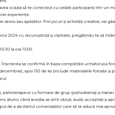
ent.
erioară, vei avea ocazia să te conectezi cu ceilalți participanți înt
riei experiențe.
buie să fie serios sau apăsător. Prin jocuri și activități creative, 
închizi capitolul 2024 cu recunoștință și claritate, pregătindu-te să 
0:30 la ora 13:00.
. Înscrierea se confirmă în baza completării următorului fo
decembrie), apoi 150 de lei (include materialele folosite și pa
rul.
, psihoterapeut cu formare de grup (psihodrama) și trainer.
i, atunci când aceștia se simt văzuți, auziți, acceptați și ap
ul de a da startul conversațiilor care să te aducă mai aproa