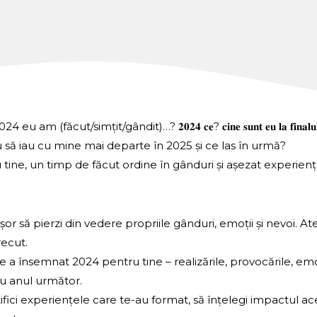
cut/simțit/gândit)…? 𝟐𝟎𝟐𝟒 𝐜𝐞? 𝐜𝐢𝐧𝐞 𝐬𝐮𝐧𝐭 𝐞𝐮 𝐥𝐚 𝐟𝐢𝐧𝐚𝐥
să iau cu mine mai departe în 2025 și ce las în urmă?
u tine, un timp de făcut ordine în gânduri și așezat experienț
 cotidiene, e ușor să pierzi din vedere propriile gânduri, emoții și nev
recut.
azia să analizezi ce a însemnat 2024 pentru tine – realizările, provocăril
tru anul următor.
l te ajută să identifici experiențele care te-au format, să înțelegi impact