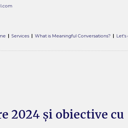
l.com
 me
Services
What is Meaningful Conversations?
Let's
e 2024 și obiective c