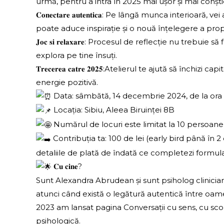
urmă, pentru a intra în 2025 mai ușor și mai conști
𝐂𝐨𝐧𝐞𝐜𝐭𝐚𝐫𝐞 𝐚𝐮𝐭𝐞𝐧𝐭𝐢𝐜𝐚: Pe lângă munca int
poate aduce inspirație și o nouă înțelegere a prop
𝐉𝐨𝐜 𝐬𝐢 𝐫𝐞𝐥𝐚𝐱𝐚𝐫𝐞: Procesul de reflecție nu tre
explora pe tine însuți.
𝐓𝐫𝐞𝐜𝐞𝐫𝐞𝐚 𝐜𝐚𝐭𝐫𝐞 𝟐𝟎𝟐𝟓:Atelierul te ajută să 
energie pozitivă.
Data: sâmbătă, 14 decembrie 2024, de la ora 1
Locația: Sibiu, Aleea Biruinței 8B
Numărul de locuri este limitat la 10 persoane
Contribuția ta: 100 de lei (early bird până în 2 
detaliile de plată de îndată ce completezi formula
𝐂𝐮 𝐜𝐢𝐧𝐞?
Sunt Alexandra Abrudean și sunt psiholog clinician
atunci când există o legătură autentică între oamen
2023 am lansat pagina Conversații cu sens, cu scop
psihologică.