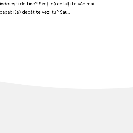
îndoiești de tine? Simți că ceilalți te văd mai
capabil(ă) decât te vezi tu? Sau...