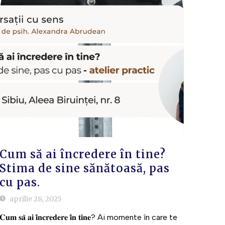
Cum să ai încredere în tine?
Stima de sine sănătoasă, pas
cu pas.
aprilie 28, 2025
𝐂𝐮𝐦 𝐬𝐚̆ 𝐚𝐢 𝐢̂𝐧𝐜𝐫𝐞𝐝𝐞𝐫𝐞 𝐢̂𝐧 𝐭𝐢𝐧𝐞? Ai momente în care te