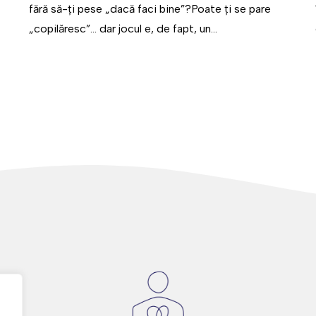
fără să-ți pese „dacă faci bine”?Poate ți se pare
„copilăresc”... dar jocul e, de fapt, un...