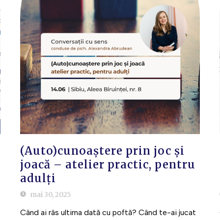
(Auto)cunoaștere prin joc și
joacă – atelier practic, pentru
adulți
mai 30, 2025
Când ai râs ultima dată cu poftă? Când te-ai jucat