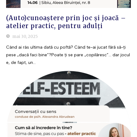
(Auto)cunoaștere prin joc și joacă –
atelier practic, pentru adulți
mai 30, 2025
Când ai râs ultima dată cu poftă? Când te-ai jucat fără să-ți
pese „dacă faci bine”?Poate ți se pare „copilăresc”... dar jocul
e, de fapt, un...