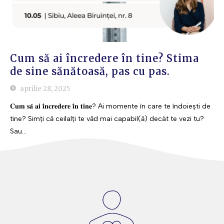
Cum să ai încredere în tine? Stima
de sine sănătoasă, pas cu pas.
aprilie 28, 2025
𝐂𝐮𝐦 𝐬𝐚̆ 𝐚𝐢 𝐢̂𝐧𝐜𝐫𝐞𝐝𝐞𝐫𝐞 𝐢̂𝐧 𝐭𝐢𝐧𝐞? Ai momente în care te îndoiești de
tine? Simți că ceilalți te văd mai capabil(ă) decât te vezi tu?
Sau...