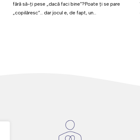
fără să-ți pese „dacă faci bine”?Poate ți se pare
„copilăresc”... dar jocul e, de fapt, un...