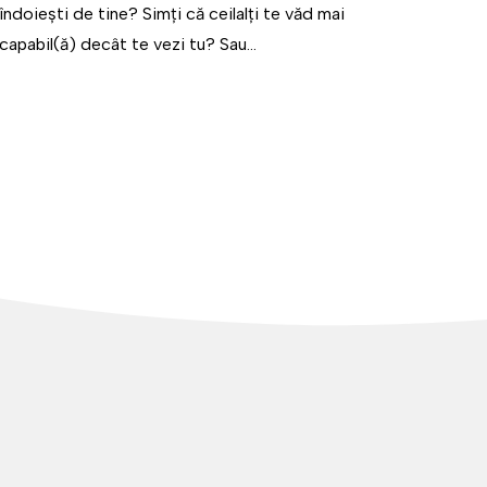
îndoiești de tine? Simți că ceilalți te văd mai
capabil(ă) decât te vezi tu? Sau...