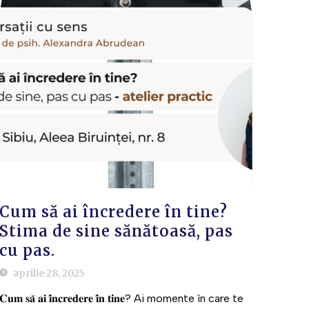
Cum să ai încredere în tine?
Stima de sine sănătoasă, pas
cu pas.
aprilie 28, 2025
𝐂𝐮𝐦 𝐬𝐚̆ 𝐚𝐢 𝐢̂𝐧𝐜𝐫𝐞𝐝𝐞𝐫𝐞 𝐢̂𝐧 𝐭𝐢𝐧𝐞? Ai momente în care te