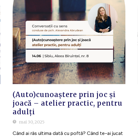
(Auto)cunoaștere prin joc și
joacă – atelier practic, pentru
adulți
mai 30, 2025
Când ai râs ultima dată cu poftă? Când te-ai jucat