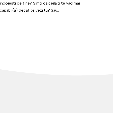
îndoiești de tine? Simți că ceilalți te văd mai
capabil(ă) decât te vezi tu? Sau...