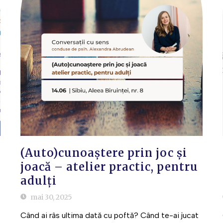
(Auto)cunoaștere prin joc și
joacă – atelier practic, pentru
adulți
mai 30, 2025
Când ai râs ultima dată cu poftă? Când te-ai jucat