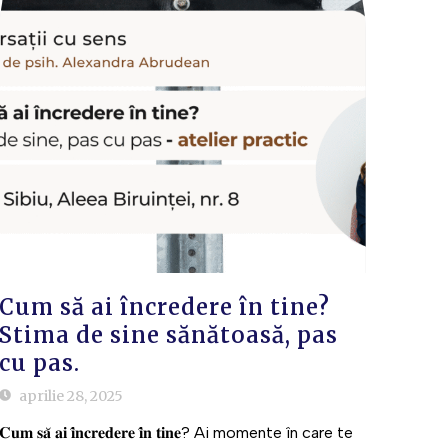
Cum să ai încredere în tine?
Stima de sine sănătoasă, pas
cu pas.
aprilie 28, 2025
𝐂𝐮𝐦 𝐬𝐚̆ 𝐚𝐢 𝐢̂𝐧𝐜𝐫𝐞𝐝𝐞𝐫𝐞 𝐢̂𝐧 𝐭𝐢𝐧𝐞? Ai momente în care te