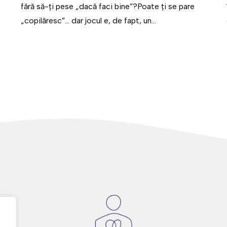
fără să-ți pese „dacă faci bine”?Poate ți se pare
„copilăresc”... dar jocul e, de fapt, un...